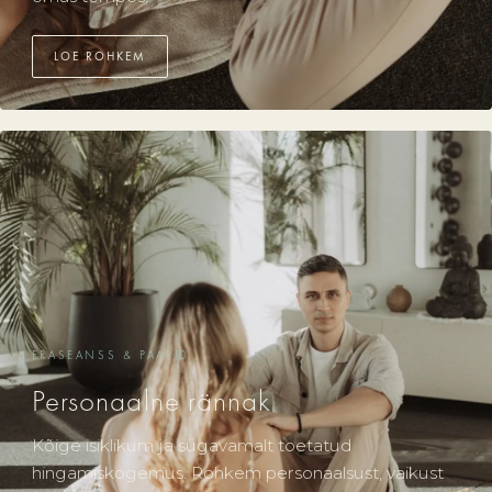
LOE ROHKEM
ERASEANSS & PAARID
Personaalne rännak
Kõige isiklikum ja sügavamalt toetatud
hingamiskogemus. Rohkem personaalsust, vaikust