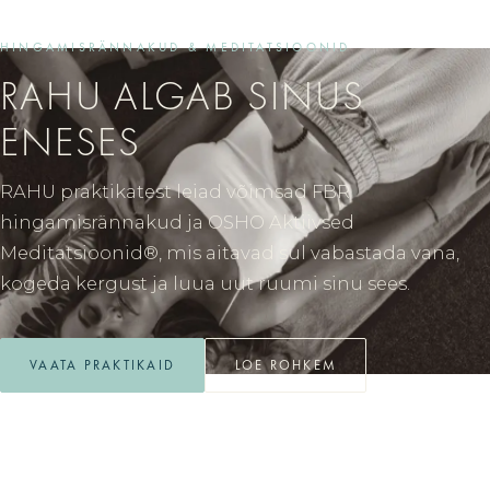
HINGAMISRÄNNAKUD & MEDITATSIOONID
RAHU ALGAB SINUS
ENESES
RAHU praktikatest leiad võimsad FBR
hingamisrännakud ja OSHO Aktiivsed
Meditatsioonid®, mis aitavad sul vabastada vana,
kogeda kergust ja luua uut ruumi sinu sees.
VAATA PRAKTIKAID
LOE ROHKEM