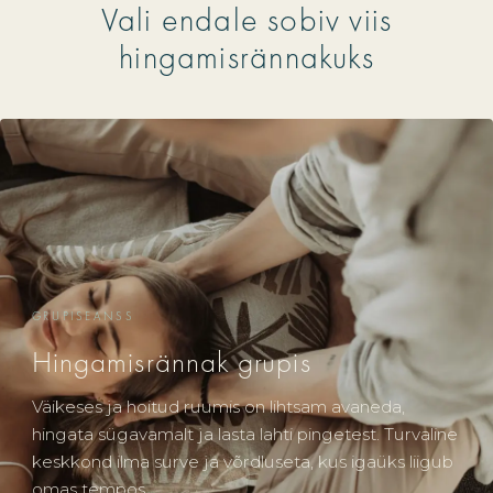
Vali endale sobiv viis
hingamisrännakuks
GRUPISEANSS
Hingamisrännak grupis
Väikeses ja hoitud ruumis on lihtsam avaneda,
hingata sügavamalt ja lasta lahti pingetest. Turvaline
keskkond ilma surve ja võrdluseta, kus igaüks liigub
omas tempos.