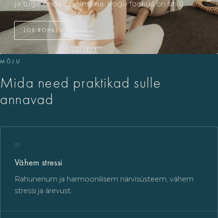
ja tuge enda sisse minna. Kogu fookus on sinul.
LOE ROHKEM
MÕJU
Mida need praktikad sulle
annavad
01
Vähem stressi
Rahunenum ja harmoonilisem närvisüsteem, vähem
stressi ja ärevust.